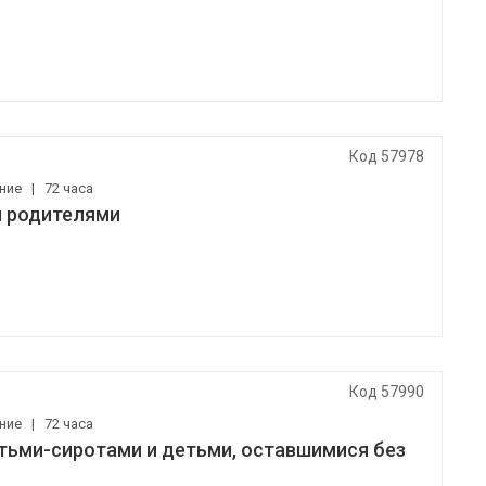
Код 57978
ение
|
72 часа
и родителями
Код 57990
ение
|
72 часа
тьми-сиротами и детьми, оставшимися без