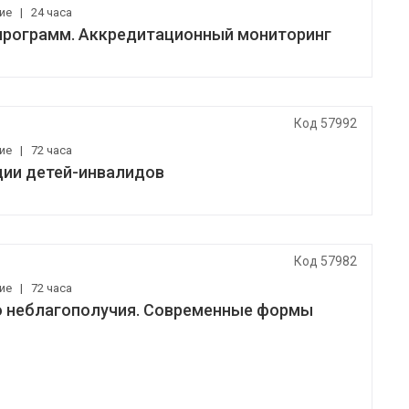
ние
|
24 часа
программ. Аккредитационный мониторинг
Код 57992
ние
|
72 часа
ции детей-инвалидов
Код 57982
ние
|
72 часа
о неблагополучия. Современные формы