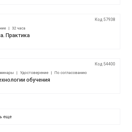
Код 57938
ение
|
32 часа
а. Практика
Код 54400
еминары
|
Удостоверение
|
По согласованию
ехнологии обучения
ть еще