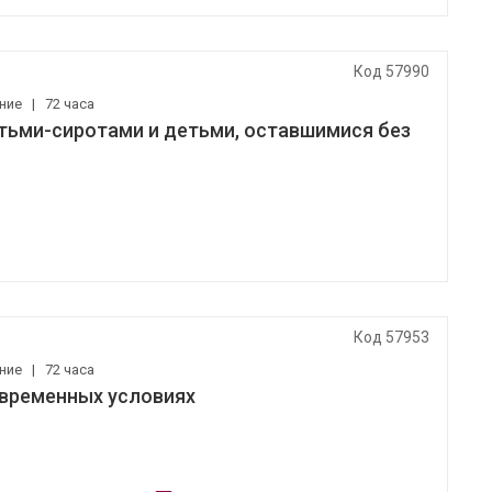
Код 57990
ение
|
72 часа
тьми-сиротами и детьми, оставшимися без
Код 57953
ение
|
72 часа
овременных условиях