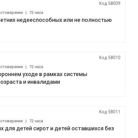
Код 58009
остоверение
|
72 часа
летних недееспособных или не полностью
Код 58010
остоверение
|
72 часа
ороннем уходе в рамках системы
возраста и инвалидами
Код 58011
остоверение
|
72 часа
 для детей сирот и детей оставшихся без