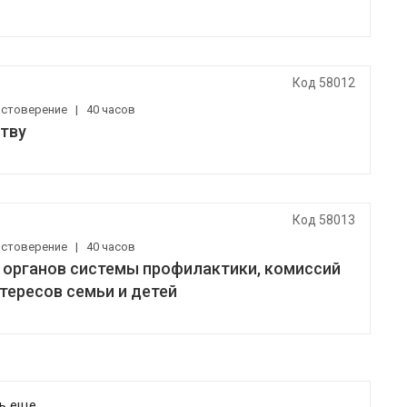
Код 58012
остоверение
|
40 часов
ству
Код 58013
остоверение
|
40 часов
органов системы профилактики, комиссий
тересов семьи и детей
ть еще